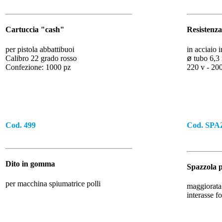
Cartuccia "cash"
Resistenza
per pistola abbattibuoi
in acciaio 
Calibro 22 grado rosso
ø
tubo 6,
Confezione: 1000 pz
220 v - 20
Cod. 499
Cod. SP
Dito in gomma
Spazzola p
per macchina spiumatrice polli
maggiorata 
interasse f