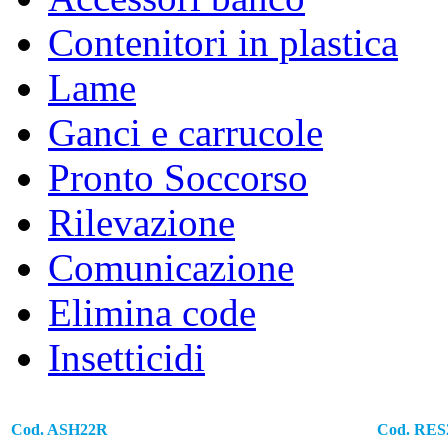
Contenitori in plastica
ACCESSORI E RICAMBI
Lame
PER L’INDUSTRIA AGRO-ALIMENTARE E SPACCI AZIE
Ganci e carrucole
Pronto Soccorso
Rilevazione
Comunicazione
Elimina code
Insetticidi
Cod. ASH22R
Cod. RES