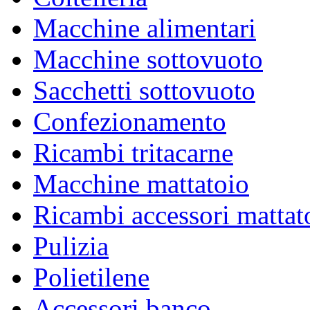
Macchine alimentari
Macchine sottovuoto
ABBIGLIAMENTO
Sacchetti sottovuoto
A NORMA ALIMENTARE E MONOUSO
Confezionamento
Ricambi tritacarne
Macchine mattatoio
Ricambi accessori mattat
Pulizia
Polietilene
Accessori banco