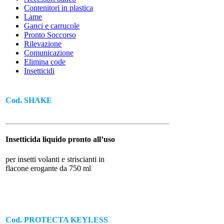
Contenitori in plastica
Lame
ABBIGLIAMENTO
Ganci e carrucole
Pronto Soccorso
A NORMA ALIMENTARE E M
Rilevazione
Comunicazione
Elimina code
Insetticidi
Cod. SHAKE
Insetticida liquido pronto all’uso
per insetti volanti e striscianti in
flacone erogante da 750 ml
ACCESSORI E RICAMBI
Cod.
PROTECTA KEYLESS