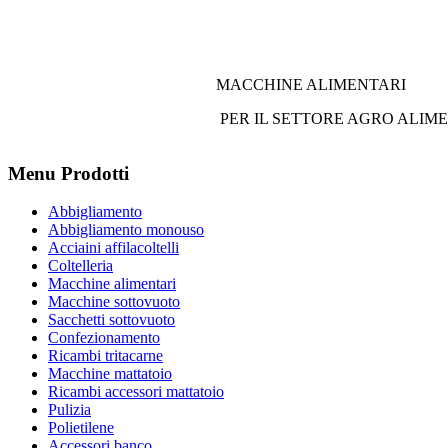
MACCHINE ALIMENTARI
PER IL SETTORE AGRO ALIM
Menu Prodotti
Abbigliamento
Abbigliamento monouso
Acciaini affilacoltelli
Coltelleria
Macchine alimentari
Macchine sottovuoto
Sacchetti sottovuoto
Confezionamento
Ricambi tritacarne
Macchine mattatoio
Ricambi accessori mattatoio
Pulizia
Polietilene
Accessori banco