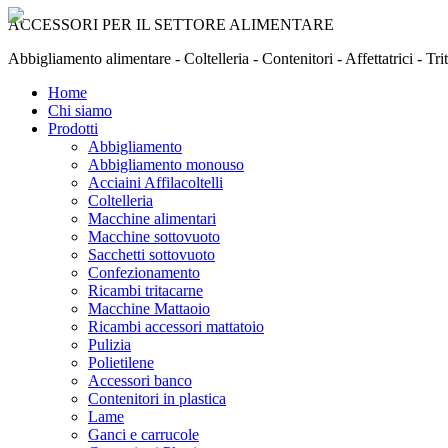
ACCESSORI PER IL SETTORE ALIMENTARE
Abbigliamento alimentare - Coltelleria - Contenitori - Affettatrici - Tr
Home
Chi siamo
Prodotti
Abbigliamento
Abbigliamento monouso
Acciaini Affilacoltelli
Coltelleria
Macchine alimentari
Macchine sottovuoto
Sacchetti sottovuoto
Confezionamento
Ricambi tritacarne
Macchine Mattaoio
Ricambi accessori mattatoio
Pulizia
Polietilene
Accessori banco
Contenitori in plastica
Lame
Ganci e carrucole