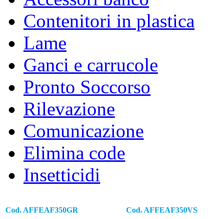
Contenitori in plastica
ACCESSORI E RICAMBI
Lame
PER L’INDUSTRIA AGRO-ALIMENTARE E SPACCI AZIE
Ganci e carrucole
Pronto Soccorso
Rilevazione
Comunicazione
Elimina code
Insetticidi
Cod. AFFEAF350GR
Cod. AFFEAF350VS