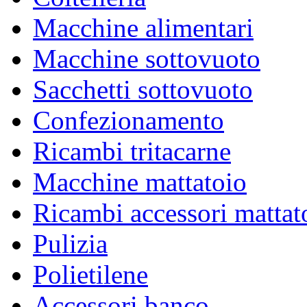
Macchine alimentari
Macchine sottovuoto
ABBIGLIAMENTO
Sacchetti sottovuoto
A NORMA ALIMENTARE E MONOUSO
Confezionamento
Ricambi tritacarne
Macchine mattatoio
Ricambi accessori mattat
Pulizia
Polietilene
Accessori banco